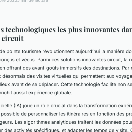
bre 2025
5 min de lecture
s technologiques les plus innovantes dan
 circuit
de pointe tourisme révolutionnent aujourd’hui la manière don
conçus et vécus. Parmi ces solutions innovantes circuit, la réa
 en offrant des avant-goûts immersifs des destinations. Par
 désormais des visites virtuelles qui permettent aux voyag
lieux avant de se déplacer. Cette technologie facilite non s
nrichit aussi l’expérience globale.
ificielle (IA) joue un rôle crucial dans la transformation expér
st possible de personnaliser les itinéraires en fonction des p
eurs. Les algorithmes analytiques traitent les données pour
 des activités spécifiques, et adapter les temps de visite. 