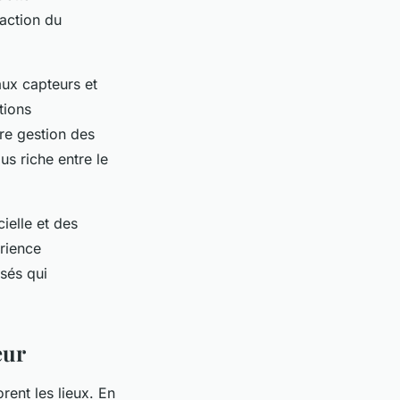
faction du
aux capteurs et
tions
ure gestion des
us riche entre le
cielle et des
érience
isés qui
eur
rent les lieux. En