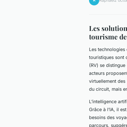
R
Raphaël
2 octo
Les solution
tourisme de
Les technologies 
touristiques sont 
(RV) se distingue
acteurs proposent
virtuellement des 
du circuit, mais e
L’intelligence art
Grâce à l’IA, il e
besoins des voyag
parcours, suggérer