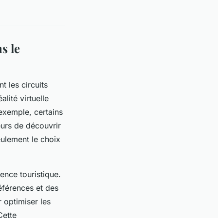
s le
t les circuits
lité virtuelle
 exemple, certains
eurs de découvrir
eulement le choix
ience touristique.
références et des
 optimiser les
Cette