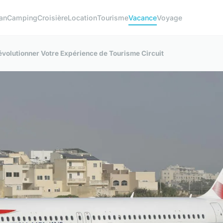
an
Camping
Croisière
Location
Tourisme
Vacance
Voyage
volutionner Votre Expérience de Tourisme Circuit