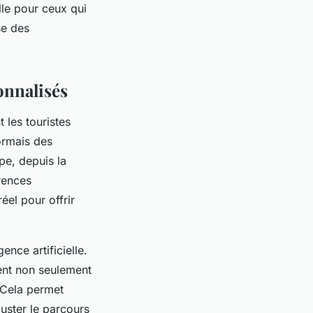
elle pour ceux qui
se des
sonnalisés
 les touristes
sormais des
pe, depuis la
érences
éel pour offrir
ence artificielle.
ent non seulement
. Cela permet
juster le parcours