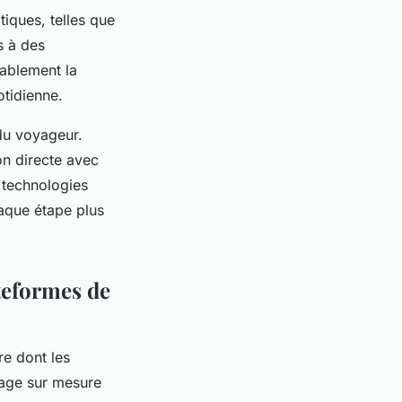
tiques, telles que
s à des
rablement la
otidienne.
 du voyageur.
on directe avec
 technologies
haque étape plus
teformes de
e dont les
yage sur mesure