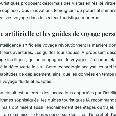
touristiques proposent désormais des visites en réalité virtu
e déplacer. Ces innovations témoignent du potentiel immen
rsives voyage dans le secteur touristique moderne.
ce artificielle et les guides de voyage per
telligence artificielle voyage révolutionnent la manière dont
ent leurs aventures. Les guides touristiques IA proposent dé
age intelligent, qui accompagnent le voyageur à chaque éta
’à la découverte in situ. Cette technologie analyse les préf
s habitudes de déplacement, ainsi que les données en temps r
 voyage fluide et adaptée.
n circuit est au cœur des innovations apportées par l’intellig
ithmes sophistiqués, les guides touristiques IA recommand
r, mais optimisent aussi l’enchaînement des étapes du trajet
ds, de maximiser le temps passé sur des sites d’intérêt et d’a